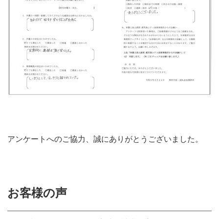
アンケートへのご協力、誠にありがとうございました。
お客様の声