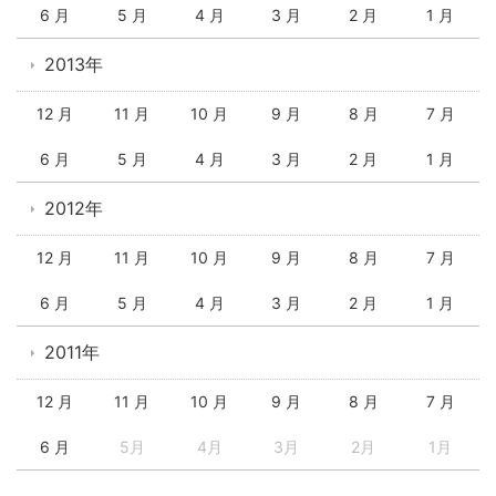
6 月
5 月
4 月
3 月
2 月
1 月
2013年
12 月
11 月
10 月
9 月
8 月
7 月
6 月
5 月
4 月
3 月
2 月
1 月
2012年
12 月
11 月
10 月
9 月
8 月
7 月
6 月
5 月
4 月
3 月
2 月
1 月
2011年
12 月
11 月
10 月
9 月
8 月
7 月
6 月
5月
4月
3月
2月
1月