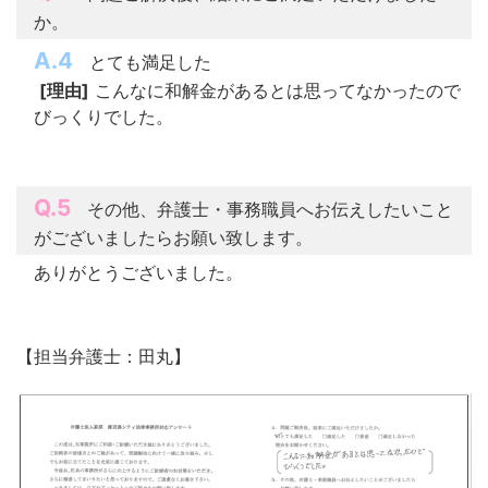
か。
A.4
とても満足した
[理由]
こんなに和解金があるとは思ってなかったので
びっくりでした。
Q.5
その他、弁護士・事務職員へお伝えしたいこと
がございましたらお願い致します。
ありがとうございました。
【担当弁護士：田丸】