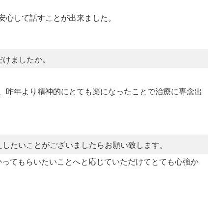
安心して話すことが出来ました。
だけましたか。
、昨年より精神的にとても楽になったことで治療に専念出
えしたいことがございましたらお願い致します。
かってもらいたいことへと応じていただけてとても心強か