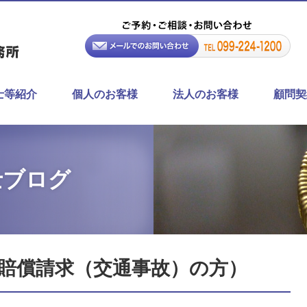
士等紹介
個人のお客様
法人のお客様
顧問契
士ブログ
賠償請求（交通事故）の方）