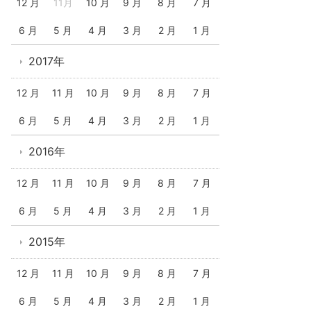
12 月
11月
10 月
9 月
8 月
7 月
6 月
5 月
4 月
3 月
2 月
1 月
2017年
12 月
11 月
10 月
9 月
8 月
7 月
6 月
5 月
4 月
3 月
2 月
1 月
2016年
12 月
11 月
10 月
9 月
8 月
7 月
6 月
5 月
4 月
3 月
2 月
1 月
2015年
12 月
11 月
10 月
9 月
8 月
7 月
6 月
5 月
4 月
3 月
2 月
1 月