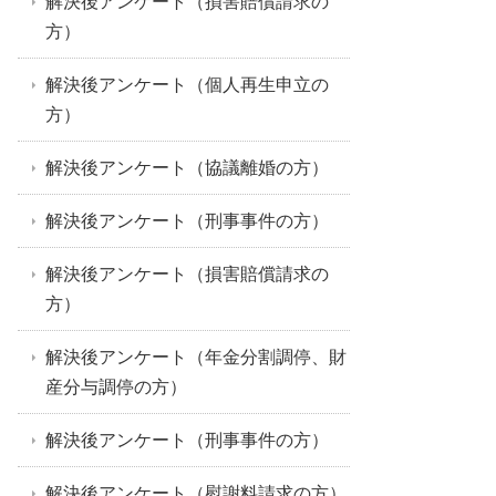
解決後アンケート（損害賠償請求の
方）
解決後アンケート（個人再生申立の
方）
解決後アンケート（協議離婚の方）
解決後アンケート（刑事事件の方）
解決後アンケート（損害賠償請求の
方）
解決後アンケート（年金分割調停、財
産分与調停の方）
解決後アンケート（刑事事件の方）
解決後アンケート（慰謝料請求の方）