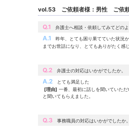
vol.53 ご依頼者様：男性 ご
Q.1
弁護士へ相談・依頼してみてどのよ
A.1
昨年、とても困り果てていた状況か
までお世話になり、とてもありがたく感
Q.2
弁護士の対応はいかがでしたか。
A.2
とても満足した
[理由]
一番、最初に話しを聞いていただ
と聞いてもらえました。
Q.3
事務職員の対応はいかがでしたか