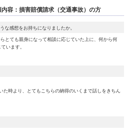
依頼内容：損害賠償請求（交通事故）の方
うな感想をお持ちになりましたか。
らとても親身になって相談に応じていた上に、何から何
じています。
いた時より、とてもこちらの納得のいくまで話しをきちん
。