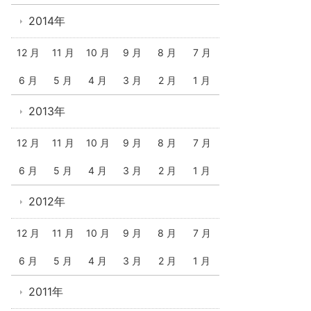
2014年
12 月
11 月
10 月
9 月
8 月
7 月
6 月
5 月
4 月
3 月
2 月
1 月
2013年
12 月
11 月
10 月
9 月
8 月
7 月
6 月
5 月
4 月
3 月
2 月
1 月
2012年
12 月
11 月
10 月
9 月
8 月
7 月
6 月
5 月
4 月
3 月
2 月
1 月
2011年