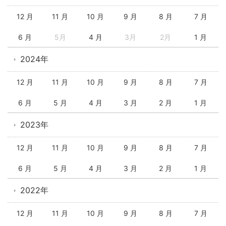
12 月
11 月
10 月
9 月
8 月
7 月
6 月
5月
4 月
3月
2月
1 月
2024年
12 月
11 月
10 月
9 月
8 月
7 月
6 月
5 月
4 月
3 月
2 月
1 月
2023年
12 月
11 月
10 月
9 月
8 月
7 月
6 月
5 月
4 月
3 月
2 月
1 月
2022年
12 月
11 月
10 月
9 月
8 月
7 月