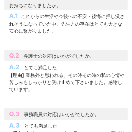
お持ちになりましたか。
A.1
これからの生活や今後への不安・後悔に押し潰さ
れそうになっていた中、先生方の存在はとても大きな
安心に繋がりました。
Q.2
弁護士の対応はいかがでしたか。
A.2
とても満足した
[理由]
業務外と思われる、その時その時の私の心情や
苦しみもしっかりと受け止めて下さいました。感謝し
ています。
Q.3
事務職員の対応はいかがでしたか。
A.3
とても満足した