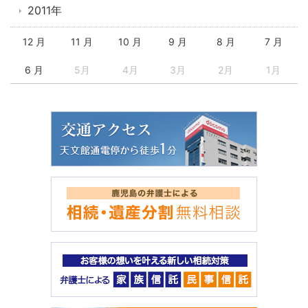
2011年
12 月
11 月
10 月
9 月
8 月
7 月
6 月
5月
4月
3月
2月
1月