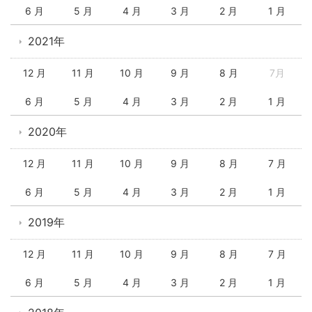
6 月
5 月
4 月
3 月
2 月
1 月
2021年
12 月
11 月
10 月
9 月
8 月
7月
6 月
5 月
4 月
3 月
2 月
1 月
2020年
12 月
11 月
10 月
9 月
8 月
7 月
6 月
5 月
4 月
3 月
2 月
1 月
2019年
12 月
11 月
10 月
9 月
8 月
7 月
6 月
5 月
4 月
3 月
2 月
1 月