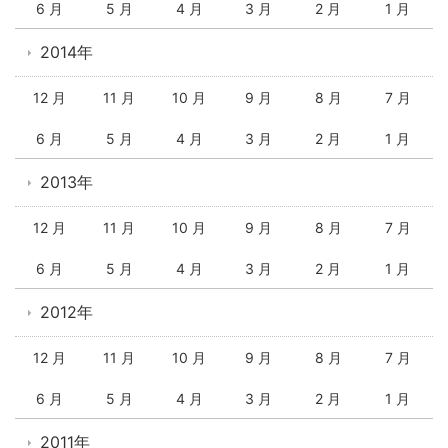
6 月
5 月
4 月
3 月
2 月
1 月
2014年
12 月
11 月
10 月
9 月
8 月
7 月
6 月
5 月
4 月
3 月
2 月
1 月
2013年
12 月
11 月
10 月
9 月
8 月
7 月
6 月
5 月
4 月
3 月
2 月
1 月
2012年
12 月
11 月
10 月
9 月
8 月
7 月
6 月
5 月
4 月
3 月
2 月
1 月
2011年