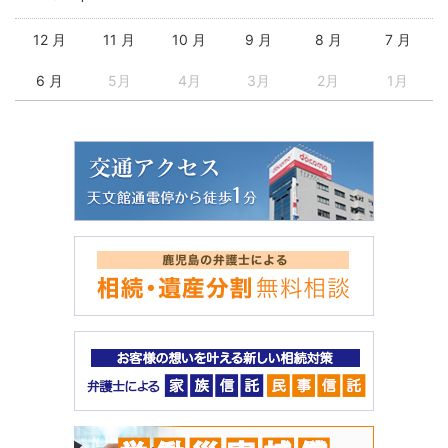
12 月
11 月
10 月
9 月
8 月
7 月
6 月
5月
4月
3月
2月
1月