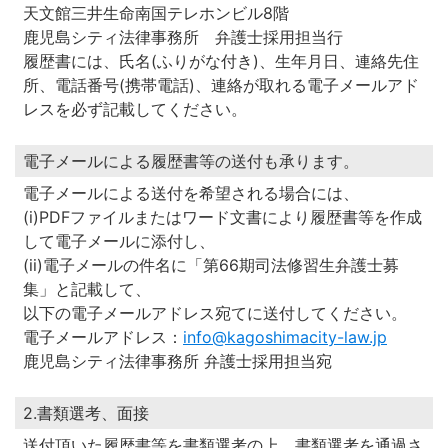
天文館三井生命南国テレホンビル8階
鹿児島シティ法律事務所 弁護士採用担当行
履歴書には、氏名(ふりがな付き)、生年月日、連絡先住
所、電話番号(携帯電話)、連絡が取れる電子メールアド
レスを必ず記載してください。
電子メールによる履歴書等の送付も承ります。
電子メールによる送付を希望される場合には、
(i)PDFファイルまたはワード文書により履歴書等を作成
して電子メールに添付し、
(ii)電子メールの件名に「第66期司法修習生弁護士募
集」と記載して、
以下の電子メールアドレス宛てに送付してください。
電子メールアドレス：
info@kagoshimacity-law.jp
鹿児島シティ法律事務所 弁護士採用担当宛
2.書類選考、面接
送付頂いた履歴書等を書類選考の上、書類選考を通過さ