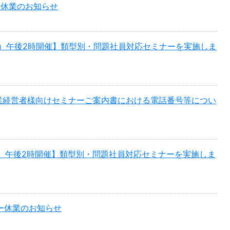
ー休業のお知らせ
火）午後2時開催】類型別・問題社員対応セミナーを実施しま
業経営者様向けセミナーご案内書における電話番号等につい
火）午後2時開催】類型別・問題社員対応セミナーを実施しま
）ー休業のお知らせ