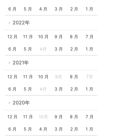
6 月
5 月
4 月
3 月
2 月
1 月
2022年
12 月
11 月
10 月
9 月
8 月
7 月
6 月
5 月
4月
3 月
2 月
1 月
2021年
12 月
11 月
10 月
9月
8 月
7月
6 月
5 月
4月
3 月
2 月
1 月
2020年
12 月
11 月
10月
9 月
8 月
7 月
6 月
5 月
4 月
3 月
2 月
1 月