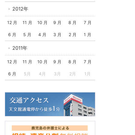
2012年
12 月
11 月
10 月
9 月
8 月
7 月
6 月
5 月
4 月
3 月
2 月
1 月
2011年
12 月
11 月
10 月
9 月
8 月
7 月
6 月
5月
4月
3月
2月
1月