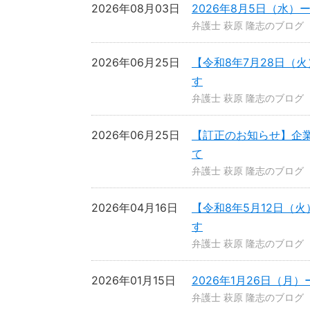
2026年08月03日
2026年8月5日（水）
弁護士 萩原 隆志のブログ
2026年06月25日
【令和8年7月28日（
す
弁護士 萩原 隆志のブログ
2026年06月25日
【訂正のお知らせ】企
て
弁護士 萩原 隆志のブログ
2026年04月16日
【令和8年5月12日（
す
弁護士 萩原 隆志のブログ
2026年01月15日
2026年1月26日（月
弁護士 萩原 隆志のブログ