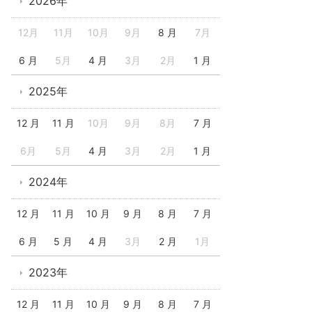
2026年
12月
11月
10月
9月
8 月
7月
6 月
5月
4 月
3月
2月
1 月
2025年
12 月
11 月
10月
9月
8月
7 月
6月
5月
4 月
3月
2月
1 月
2024年
12 月
11 月
10 月
9 月
8 月
7 月
6 月
5 月
4 月
3月
2 月
1月
2023年
12 月
11 月
10 月
9 月
8 月
7 月