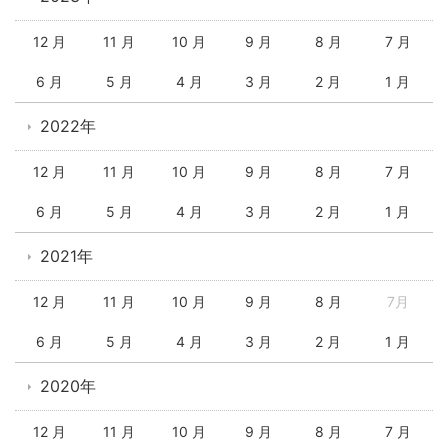
12 月
11 月
10 月
9 月
8 月
7 月
6 月
5 月
4 月
3 月
2 月
1 月
2022年
12 月
11 月
10 月
9 月
8 月
7 月
6 月
5 月
4 月
3 月
2 月
1 月
2021年
12 月
11 月
10 月
9 月
8 月
7月
6 月
5 月
4 月
3 月
2 月
1 月
2020年
12 月
11 月
10 月
9 月
8 月
7 月