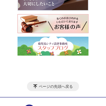
ページの先頭へ戻る