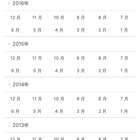
2016年
12 月
11 月
10 月
9 月
8 月
7 月
6 月
5 月
4 月
3 月
2 月
1 月
2015年
12 月
11 月
10 月
9 月
8 月
7 月
6 月
5 月
4 月
3 月
2 月
1 月
2014年
12 月
11 月
10 月
9 月
8 月
7 月
6 月
5 月
4 月
3 月
2 月
1 月
2013年
12 月
11 月
10 月
9 月
8 月
7 月