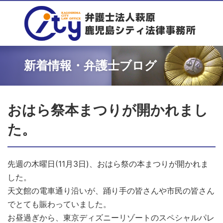
新着情報・弁護士ブログ
おはら祭本まつりが開かれまし
た。
先週の木曜日(11月3日)、おはら祭の本まつりが開かれま
した。
天文館の電車通り沿いが、踊り手の皆さんや市民の皆さん
でとても賑わっていました。
お昼過ぎから、東京ディズニーリゾートのスペシャルパレ