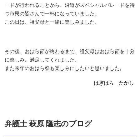
ードが行われることから、沿道がスペシャルパレードを待
つ市民の皆さんで一杯になっていました。
この日は、祖父母と一緒に楽しみました。
その後、おはら節が終わるまで、祖父母はおはら節を十分
に楽しみ、満足してくれました。
また来年のおはら祭も楽しみにしたいと思いました。
はぎはら たかし
弁護士 萩原 隆志のブログ