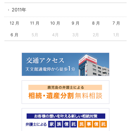
2011年
12 月
11 月
10 月
9 月
8 月
7 月
6 月
5月
4月
3月
2月
1月