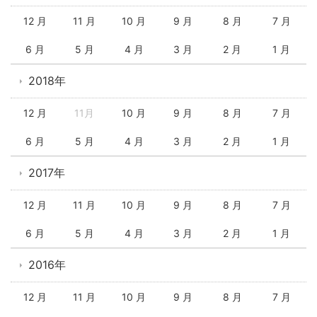
12 月
11 月
10 月
9 月
8 月
7 月
6 月
5 月
4 月
3 月
2 月
1 月
2018年
12 月
11月
10 月
9 月
8 月
7 月
6 月
5 月
4 月
3 月
2 月
1 月
2017年
12 月
11 月
10 月
9 月
8 月
7 月
6 月
5 月
4 月
3 月
2 月
1 月
2016年
12 月
11 月
10 月
9 月
8 月
7 月