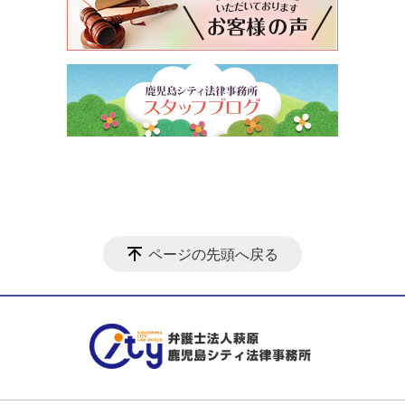
ページの先頭へ戻る