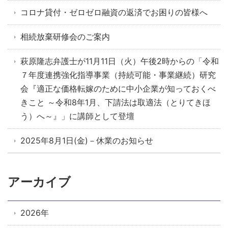
コロナ貸付・ゼロゼロ融資の返済でお困りの皆様へ
相続放棄研修会のご案内
萩原隆志弁護士が11月11日（火）午後2時からの「令和
７年度連携強化指導事業（持続可能・事業継続）研究
会『適正な価格転嫁のために中小企業が知っておくべ
きこと ～令和8年1月、下請法は取適法（とりてきほ
う）へ～』」に講師として登壇
2025年8月1日(金)－休業のお知らせ
アーカイブ
2026年