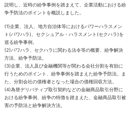
説明し、近時の紛争事例を踏まえて、企業活動における紛
争予防法のポイントを概説しました。
(1)企業、法人、地方自治体等におけるパワーハラスメン
ト(パワハラ)、セクシュアル・ハラスメント(セクハラ)を
巡る紛争事例。
(2)パワハラ、セクハラに関わる法令等の概要、紛争解決
方法、紛争予防法。
(3)企業、法人及び金融機関等が関わる会社分割を有効に
行うためのポイント、紛争事例を踏まえた紛争予防法。ま
た、分割会社の債権者となった場合の債権回収方法。
(4)為替デリバティブ取引契約などの金融商品取引分野に
おける紛争事例、紛争の特徴を踏まえた、金融商品取引被
害の予防法と紛争解決方法。