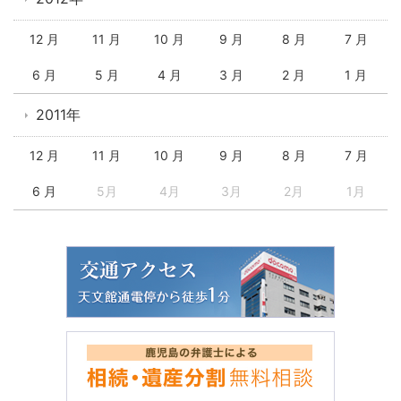
12 月
11 月
10 月
9 月
8 月
7 月
6 月
5 月
4 月
3 月
2 月
1 月
2011年
12 月
11 月
10 月
9 月
8 月
7 月
6 月
5月
4月
3月
2月
1月