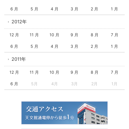
6 月
5 月
4 月
3 月
2 月
1 月
2012年
12 月
11 月
10 月
9 月
8 月
7 月
6 月
5 月
4 月
3 月
2 月
1 月
2011年
12 月
11 月
10 月
9 月
8 月
7 月
6 月
5月
4月
3月
2月
1月