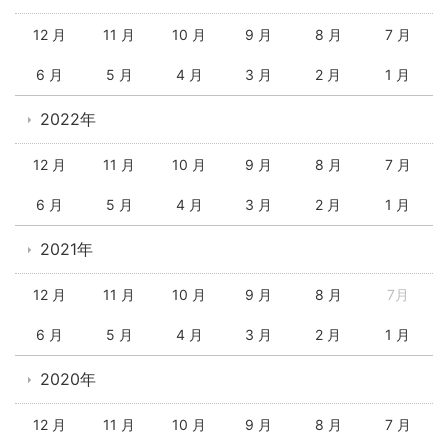
12 月
11 月
10 月
9 月
8 月
7 月
6 月
5 月
4 月
3 月
2 月
1 月
2022年
12 月
11 月
10 月
9 月
8 月
7 月
6 月
5 月
4 月
3 月
2 月
1 月
2021年
12 月
11 月
10 月
9 月
8 月
7月
6 月
5 月
4 月
3 月
2 月
1 月
2020年
12 月
11 月
10 月
9 月
8 月
7 月