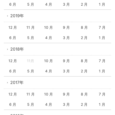
6 月
5 月
4 月
3 月
2 月
1 月
2019年
12 月
11 月
10 月
9 月
8 月
7 月
6 月
5 月
4 月
3 月
2 月
1 月
2018年
12 月
11月
10 月
9 月
8 月
7 月
6 月
5 月
4 月
3 月
2 月
1 月
2017年
12 月
11 月
10 月
9 月
8 月
7 月
6 月
5 月
4 月
3 月
2 月
1 月