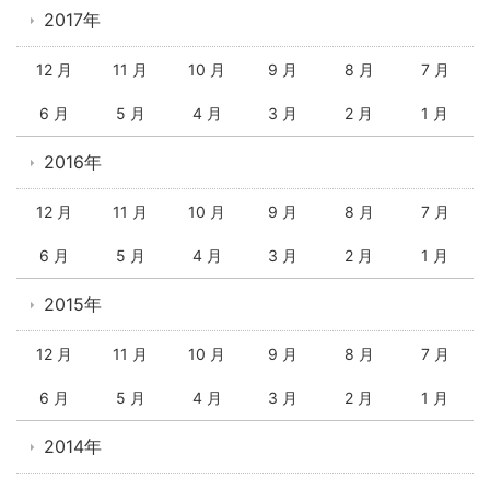
2017年
12 月
11 月
10 月
9 月
8 月
7 月
6 月
5 月
4 月
3 月
2 月
1 月
2016年
12 月
11 月
10 月
9 月
8 月
7 月
6 月
5 月
4 月
3 月
2 月
1 月
2015年
12 月
11 月
10 月
9 月
8 月
7 月
6 月
5 月
4 月
3 月
2 月
1 月
2014年