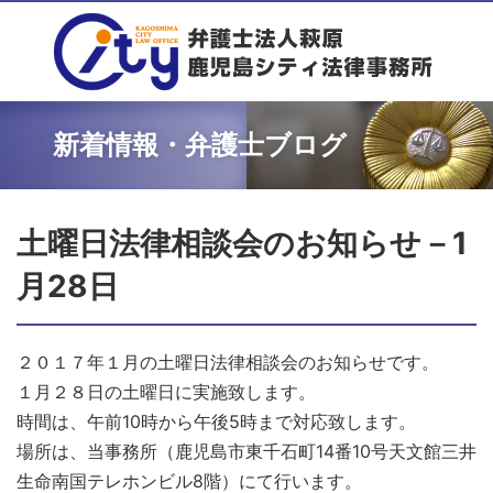
新着情報・弁護士ブログ
土曜日法律相談会のお知らせ－1
月28日
２０１７年１月の土曜日法律相談会のお知らせです。
１月２８日の土曜日に実施致します。
時間は、午前10時から午後5時まで対応致します。
場所は、当事務所（鹿児島市東千石町14番10号天文館三井
生命南国テレホンビル8階）にて行います。