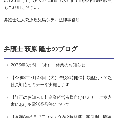
5月25日（土）から5月29日（水）までの無料個別相談会
もご利用ください。
弁護士法人萩原鹿児島シティ法律事務所
弁護士 萩原 隆志のブログ
2026年8月5日（水）ー休業のお知らせ
【令和8年7月28日（火）午後2時開催】類型別・問題
社員対応セミナーを実施します
【訂正のお知らせ】企業経営者様向けセミナーご案内
書における電話番号等について
【令和8年5月12日（火）午後2時開催】類型別・問題