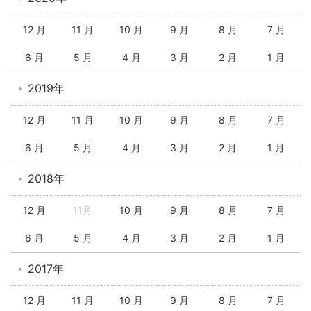
12 月
11 月
10 月
9 月
8 月
7 月
6 月
5 月
4 月
3 月
2 月
1 月
2019年
12 月
11 月
10 月
9 月
8 月
7 月
6 月
5 月
4 月
3 月
2 月
1 月
2018年
12 月
11月
10 月
9 月
8 月
7 月
6 月
5 月
4 月
3 月
2 月
1 月
2017年
12 月
11 月
10 月
9 月
8 月
7 月