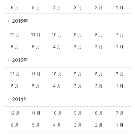
6 月
5 月
4 月
3 月
2 月
1 月
2016年
12 月
11 月
10 月
9 月
8 月
7 月
6 月
5 月
4 月
3 月
2 月
1 月
2015年
12 月
11 月
10 月
9 月
8 月
7 月
6 月
5 月
4 月
3 月
2 月
1 月
2014年
12 月
11 月
10 月
9 月
8 月
7 月
6 月
5 月
4 月
3 月
2 月
1 月