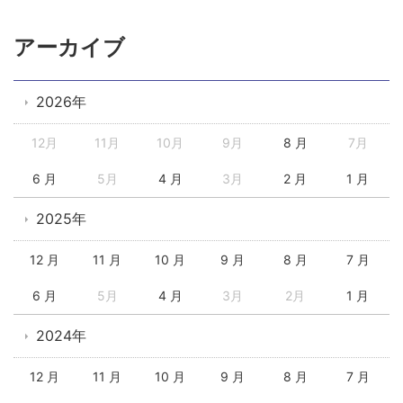
アーカイブ
2026年
12月
11月
10月
9月
8 月
7月
6 月
5月
4 月
3月
2 月
1 月
2025年
12 月
11 月
10 月
9 月
8 月
7 月
6 月
5月
4 月
3月
2月
1 月
2024年
12 月
11 月
10 月
9 月
8 月
7 月