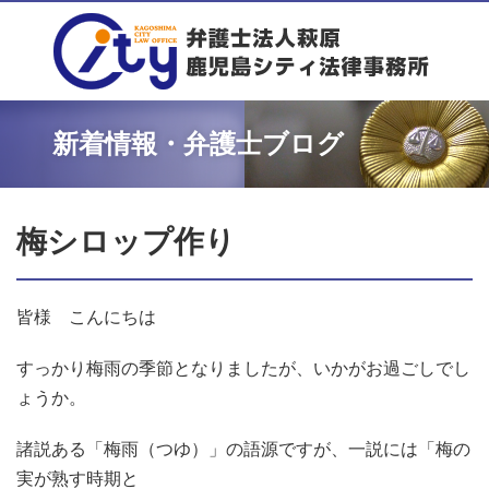
新着情報・弁護士ブログ
梅シロップ作り
皆様 こんにちは
すっかり梅雨の季節となりましたが、いかがお過ごしでし
ょうか。
諸説ある「梅雨（つゆ）」の語源ですが、一説には「梅の
実が熟す時期と