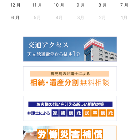
12 月
11 月
10 月
9 月
8 月
7 月
6 月
5月
4月
3月
2月
1月