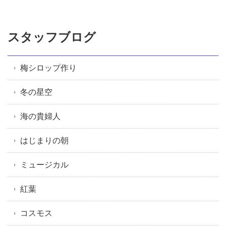
スタッフブログ
梅シロップ作り
冬の星空
海の貴婦人
はじまりの朝
ミュージカル
紅葉
コスモス