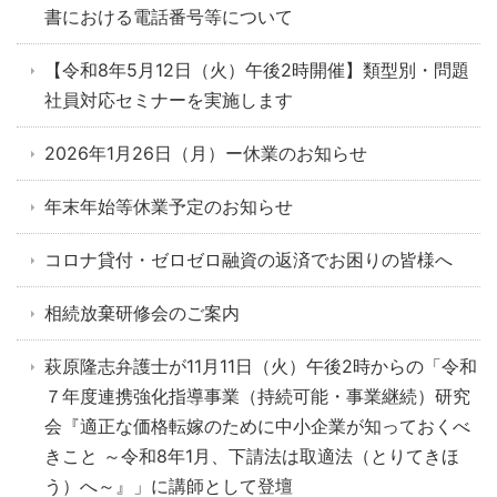
書における電話番号等について
【令和8年5月12日（火）午後2時開催】類型別・問題
社員対応セミナーを実施します
2026年1月26日（月）ー休業のお知らせ
年末年始等休業予定のお知らせ
コロナ貸付・ゼロゼロ融資の返済でお困りの皆様へ
相続放棄研修会のご案内
萩原隆志弁護士が11月11日（火）午後2時からの「令和
７年度連携強化指導事業（持続可能・事業継続）研究
会『適正な価格転嫁のために中小企業が知っておくべ
きこと ～令和8年1月、下請法は取適法（とりてきほ
う）へ～』」に講師として登壇