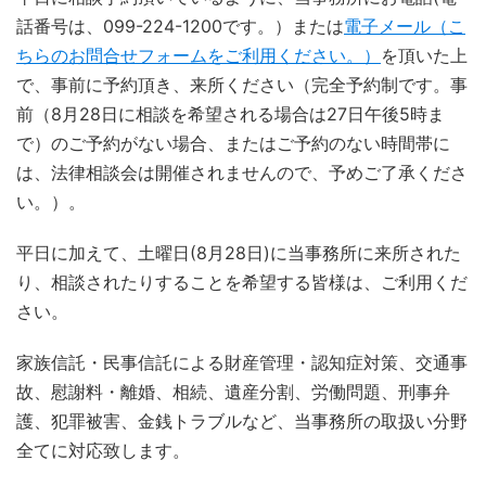
話番号は、099-224-1200です。）または
電子メール（こ
ちらのお問合せフォームをご利用ください。）
を頂いた上
で、事前に予約頂き、来所ください（完全予約制です。事
前（8月28日に相談を希望される場合は27日午後5時ま
で）のご予約がない場合、またはご予約のない時間帯に
は、法律相談会は開催されませんので、予めご了承くださ
い。）。
平日に加えて、土曜日(8月28日)に当事務所に来所された
り、相談されたりすることを希望する皆様は、ご利用くだ
さい。
家族信託・民事信託による財産管理・認知症対策、交通事
故、慰謝料・離婚、相続、遺産分割、労働問題、刑事弁
護、犯罪被害、金銭トラブルなど、当事務所の取扱い分野
全てに対応致します。