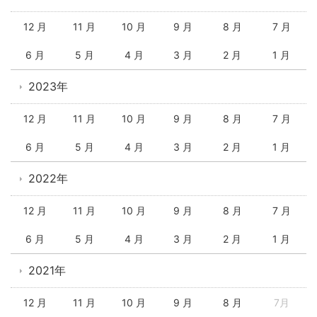
12 月
11 月
10 月
9 月
8 月
7 月
6 月
5 月
4 月
3 月
2 月
1 月
2023年
12 月
11 月
10 月
9 月
8 月
7 月
6 月
5 月
4 月
3 月
2 月
1 月
2022年
12 月
11 月
10 月
9 月
8 月
7 月
6 月
5 月
4 月
3 月
2 月
1 月
2021年
12 月
11 月
10 月
9 月
8 月
7月