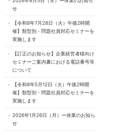
2026年8月5日（水）ー休業のお知ら
せ
【令和8年7月28日（火）午後2時開
催】類型別・問題社員対応セミナーを
実施します
【訂正のお知らせ】企業経営者様向け
セミナーご案内書における電話番号等
について
【令和8年5月12日（火）午後2時開
催】類型別・問題社員対応セミナーを
実施します
2026年1月26日（月）ー休業のお知ら
せ