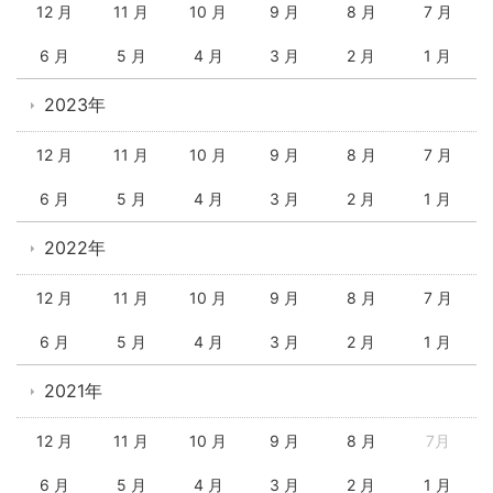
12 月
11 月
10 月
9 月
8 月
7 月
6 月
5 月
4 月
3 月
2 月
1 月
2023年
12 月
11 月
10 月
9 月
8 月
7 月
6 月
5 月
4 月
3 月
2 月
1 月
2022年
12 月
11 月
10 月
9 月
8 月
7 月
6 月
5 月
4 月
3 月
2 月
1 月
2021年
12 月
11 月
10 月
9 月
8 月
7月
6 月
5 月
4 月
3 月
2 月
1 月