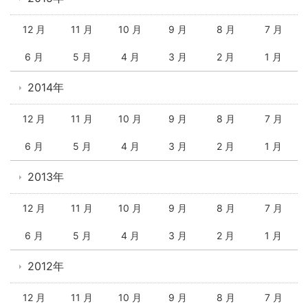
12 月
11 月
10 月
9 月
8 月
7 月
6 月
5 月
4 月
3 月
2 月
1 月
2014年
12 月
11 月
10 月
9 月
8 月
7 月
6 月
5 月
4 月
3 月
2 月
1 月
2013年
12 月
11 月
10 月
9 月
8 月
7 月
6 月
5 月
4 月
3 月
2 月
1 月
2012年
12 月
11 月
10 月
9 月
8 月
7 月