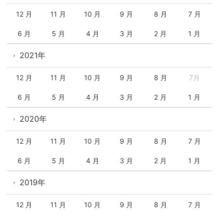
12 月
11 月
10 月
9 月
8 月
7 月
6 月
5 月
4 月
3 月
2 月
1 月
2021年
12 月
11 月
10 月
9 月
8 月
7月
6 月
5 月
4 月
3 月
2 月
1 月
2020年
12 月
11 月
10 月
9 月
8 月
7 月
6 月
5 月
4 月
3 月
2 月
1 月
2019年
12 月
11 月
10 月
9 月
8 月
7 月