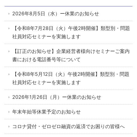
2026年8月5日（水）ー休業のお知らせ
【令和8年7月28日（火）午後2時開催】類型別・問題
社員対応セミナーを実施します
【訂正のお知らせ】企業経営者様向けセミナーご案内
書における電話番号等について
【令和8年5月12日（火）午後2時開催】類型別・問題
社員対応セミナーを実施します
2026年1月26日（月）ー休業のお知らせ
年末年始等休業予定のお知らせ
コロナ貸付・ゼロゼロ融資の返済でお困りの皆様へ