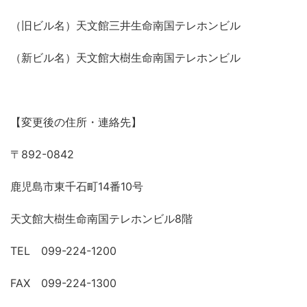
（旧ビル名）天文館三井生命南国テレホンビル
（新ビル名）天文館大樹生命南国テレホンビル
【変更後の住所・連絡先】
〒892-0842
鹿児島市東千石町14番10号
天文館大樹生命南国テレホンビル8階
TEL 099-224-1200
FAX 099-224-1300