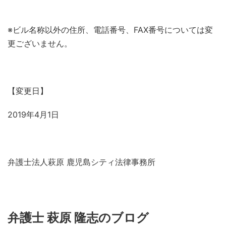
※ビル名称以外の住所、電話番号、FAX番号については変
更ございません。
【変更日】
2019年4月1日
弁護士法人萩原 鹿児島シティ法律事務所
弁護士 萩原 隆志のブログ