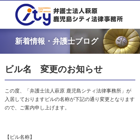
新着情報・弁護士ブログ
ビル名 変更のお知らせ
この度、「弁護士法人萩原 鹿児島シティ法律事務所」が
入居しておりますビルの名称が下記の通り変更となります
ので、ご案内申し上げます。
【ビル名称】