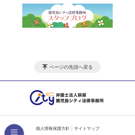
ページの先頭へ戻る
個人情報保護方針
サイトマップ