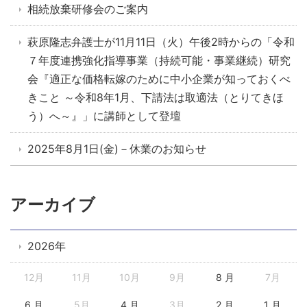
相続放棄研修会のご案内
萩原隆志弁護士が11月11日（火）午後2時からの「令和
７年度連携強化指導事業（持続可能・事業継続）研究
会『適正な価格転嫁のために中小企業が知っておくべ
きこと ～令和8年1月、下請法は取適法（とりてきほ
う）へ～』」に講師として登壇
2025年8月1日(金)－休業のお知らせ
アーカイブ
2026年
12月
11月
10月
9月
8 月
7月
6 月
5月
4 月
3月
2 月
1 月