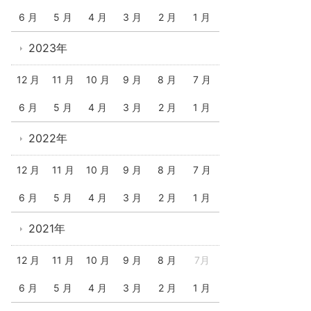
6 月
5 月
4 月
3 月
2 月
1 月
2023年
12 月
11 月
10 月
9 月
8 月
7 月
6 月
5 月
4 月
3 月
2 月
1 月
2022年
12 月
11 月
10 月
9 月
8 月
7 月
6 月
5 月
4 月
3 月
2 月
1 月
2021年
12 月
11 月
10 月
9 月
8 月
7月
6 月
5 月
4 月
3 月
2 月
1 月