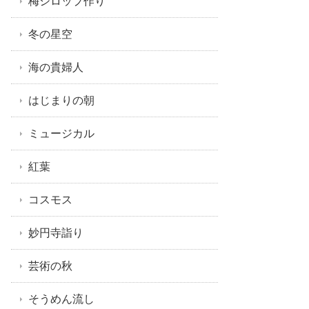
梅シロップ作り
冬の星空
海の貴婦人
はじまりの朝
ミュージカル
紅葉
コスモス
妙円寺詣り
芸術の秋
そうめん流し