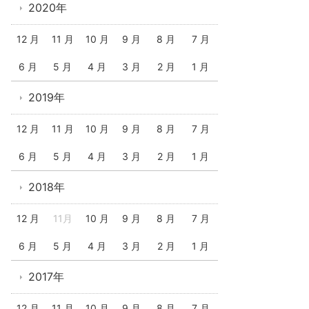
2020年
12 月
11 月
10 月
9 月
8 月
7 月
6 月
5 月
4 月
3 月
2 月
1 月
2019年
12 月
11 月
10 月
9 月
8 月
7 月
6 月
5 月
4 月
3 月
2 月
1 月
2018年
12 月
11月
10 月
9 月
8 月
7 月
6 月
5 月
4 月
3 月
2 月
1 月
2017年
12 月
11 月
10 月
9 月
8 月
7 月