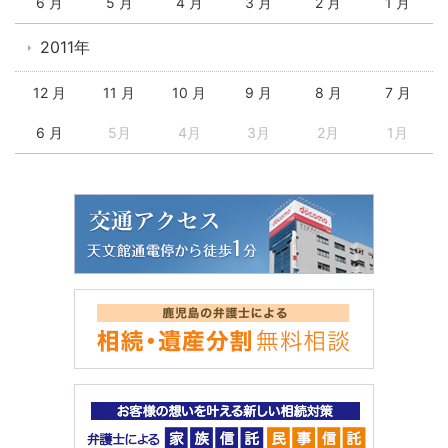
6 月
5 月
4 月
3 月
2 月
1 月
2011年
12 月
11 月
10 月
9 月
8 月
7 月
6 月
5月
4月
3月
2月
1月