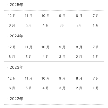
2025年
12 月
11 月
10 月
9 月
8 月
7 月
6 月
5月
4 月
3月
2月
1 月
2024年
12 月
11 月
10 月
9 月
8 月
7 月
6 月
5 月
4 月
3 月
2 月
1 月
2023年
12 月
11 月
10 月
9 月
8 月
7 月
6 月
5 月
4 月
3 月
2 月
1 月
2022年