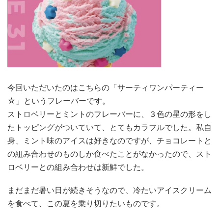
今回いただいたのはこちらの「サーティワンパーティー
☆」というフレーバーです。
ストロベリーとミントのフレーバーに、３色の星の形をし
たトッピングがついていて、とてもカラフルでした。私自
身、ミント味のアイスは好きなのですが、チョコレートと
の組み合わせのものしか食べたことがなかったので、スト
ロベリーとの組み合わせは新鮮でした。
まだまだ暑い日が続きそうなので、冷たいアイスクリーム
を食べて、この夏を乗り切りたいものです。