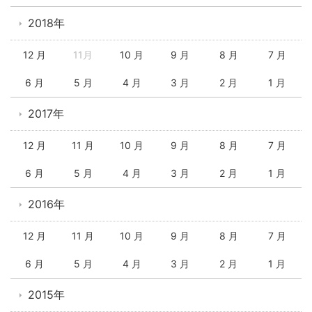
2018年
12 月
11月
10 月
9 月
8 月
7 月
6 月
5 月
4 月
3 月
2 月
1 月
2017年
12 月
11 月
10 月
9 月
8 月
7 月
6 月
5 月
4 月
3 月
2 月
1 月
2016年
12 月
11 月
10 月
9 月
8 月
7 月
6 月
5 月
4 月
3 月
2 月
1 月
2015年