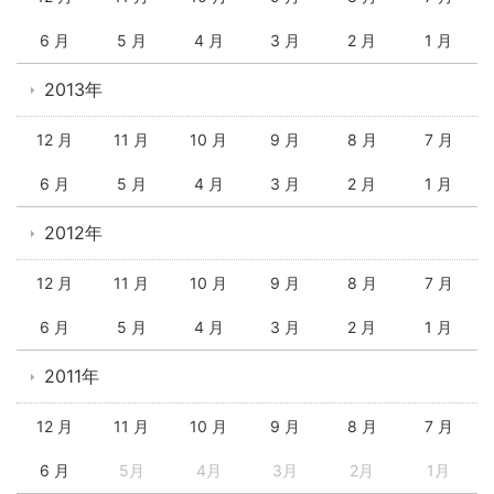
6 月
5 月
4 月
3 月
2 月
1 月
2013年
12 月
11 月
10 月
9 月
8 月
7 月
6 月
5 月
4 月
3 月
2 月
1 月
2012年
12 月
11 月
10 月
9 月
8 月
7 月
6 月
5 月
4 月
3 月
2 月
1 月
2011年
12 月
11 月
10 月
9 月
8 月
7 月
6 月
5月
4月
3月
2月
1月