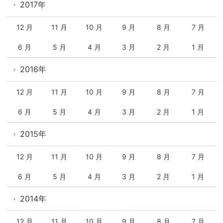
2017年
12 月
11 月
10 月
9 月
8 月
7 月
6 月
5 月
4 月
3 月
2 月
1 月
2016年
12 月
11 月
10 月
9 月
8 月
7 月
6 月
5 月
4 月
3 月
2 月
1 月
2015年
12 月
11 月
10 月
9 月
8 月
7 月
6 月
5 月
4 月
3 月
2 月
1 月
2014年
12 月
11 月
10 月
9 月
8 月
7 月