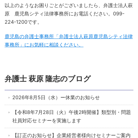
以上のようなお困りごとがございましたら、弁護士法人萩
原 鹿児島シティ法律事務所にお電話ください。099-
224-1200です。
鹿児島の弁護士事務所「弁護士法人萩原鹿児島シティ法律
事務所」にお気軽に相談ください。
弁護士 萩原 隆志のブログ
2026年8月5日（水）ー休業のお知らせ
【令和8年7月28日（火）午後2時開催】類型別・問題
社員対応セミナーを実施します
【訂正のお知らせ】企業経営者様向けセミナーご案内