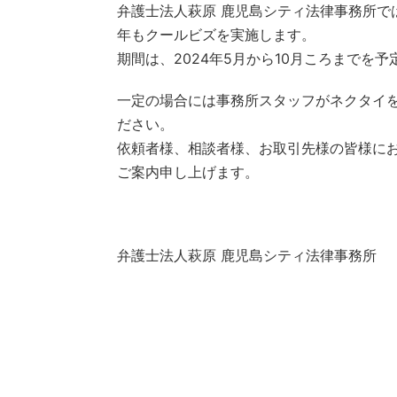
弁護士法人萩原 鹿児島シティ法律事務所で
年もクールビズを実施します。
期間は、2024年5月から10月ころまでを
一定の場合には事務所スタッフがネクタイ
ださい。
依頼者様、相談者様、お取引先様の皆様に
ご案内申し上げます。
弁護士法人萩原 鹿児島シティ法律事務所