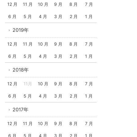
12 月
11 月
10 月
9 月
8 月
7 月
6 月
5 月
4 月
3 月
2 月
1 月
2019年
12 月
11 月
10 月
9 月
8 月
7 月
6 月
5 月
4 月
3 月
2 月
1 月
2018年
12 月
11月
10 月
9 月
8 月
7 月
6 月
5 月
4 月
3 月
2 月
1 月
2017年
12 月
11 月
10 月
9 月
8 月
7 月
6 月
5 月
4 月
3 月
2 月
1 月