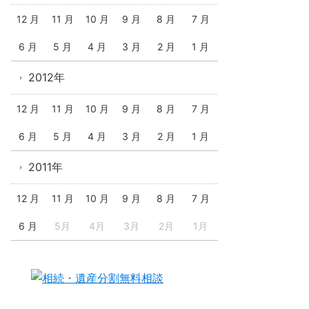
12 月
11 月
10 月
9 月
8 月
7 月
6 月
5 月
4 月
3 月
2 月
1 月
2012年
12 月
11 月
10 月
9 月
8 月
7 月
6 月
5 月
4 月
3 月
2 月
1 月
2011年
12 月
11 月
10 月
9 月
8 月
7 月
6 月
5月
4月
3月
2月
1月