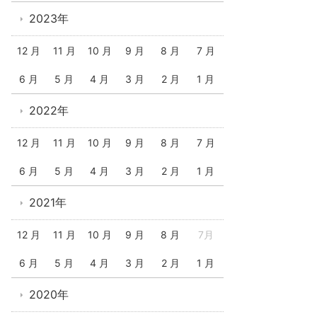
2023年
12 月
11 月
10 月
9 月
8 月
7 月
6 月
5 月
4 月
3 月
2 月
1 月
2022年
12 月
11 月
10 月
9 月
8 月
7 月
6 月
5 月
4 月
3 月
2 月
1 月
2021年
12 月
11 月
10 月
9 月
8 月
7月
6 月
5 月
4 月
3 月
2 月
1 月
2020年