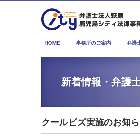
HOME
事務所のご案内
弁護
新着情報・弁護
クールビズ実施のお知らせ