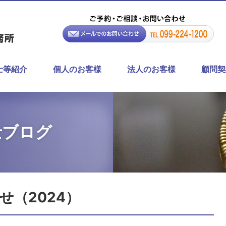
士等紹介
個人のお客様
法人のお客様
顧問契
士ブログ
（2024）