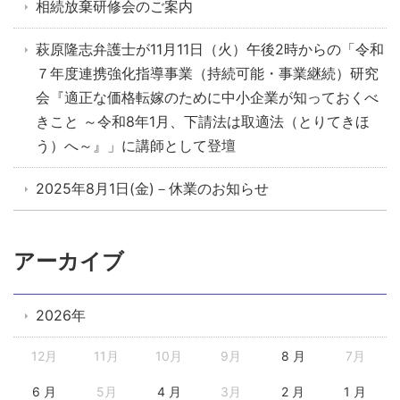
相続放棄研修会のご案内
萩原隆志弁護士が11月11日（火）午後2時からの「令和
７年度連携強化指導事業（持続可能・事業継続）研究
会『適正な価格転嫁のために中小企業が知っておくべ
きこと ～令和8年1月、下請法は取適法（とりてきほ
う）へ～』」に講師として登壇
2025年8月1日(金)－休業のお知らせ
アーカイブ
2026年
12月
11月
10月
9月
8 月
7月
6 月
5月
4 月
3月
2 月
1 月