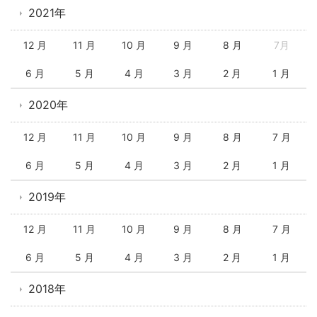
2021年
12 月
11 月
10 月
9 月
8 月
7月
6 月
5 月
4 月
3 月
2 月
1 月
2020年
12 月
11 月
10 月
9 月
8 月
7 月
6 月
5 月
4 月
3 月
2 月
1 月
2019年
12 月
11 月
10 月
9 月
8 月
7 月
6 月
5 月
4 月
3 月
2 月
1 月
2018年