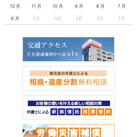
12 月
11 月
10 月
9 月
8 月
7 月
6 月
5月
4月
3月
2月
1月