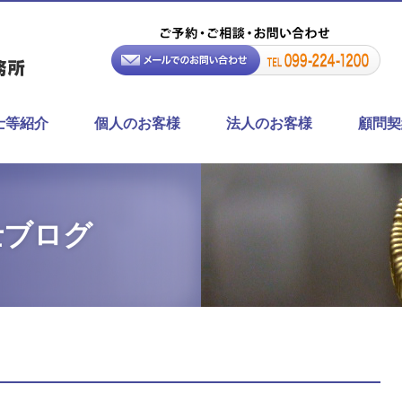
士等紹介
個人のお客様
法人のお客様
顧問契
士ブログ