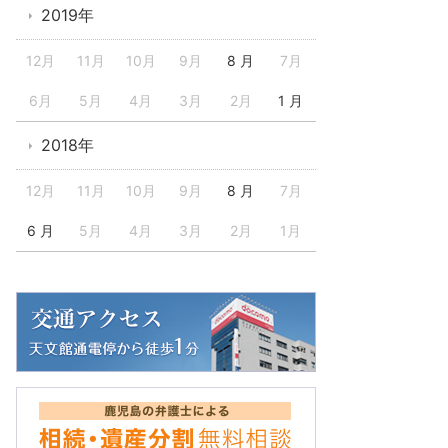
2019年
12月
11月
10月
9月
8 月
7月
6月
5月
4月
3月
2月
1 月
2018年
12月
11月
10月
9月
8 月
7月
6 月
5月
4月
3月
2月
1月