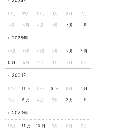
2026年
12月
11月
10月
9月
8月
7月
6月
5月
4月
3月
2 月
1 月
2025年
12月
11月
10月
9月
8 月
7 月
6 月
5月
4月
3月
2月
1月
2024年
12月
11 月
10月
9 月
8月
7 月
6月
5 月
4月
3月
2 月
1 月
2023年
12月
11 月
10 月
9月
8月
7月