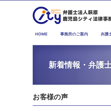
HOME
事務所のご案内
弁護
新着情報・弁護
お客様の声