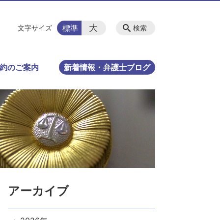
大
標準
文字サイズ
検索
約のご案内
新着情報・弁護士ブログ
アーカイブ