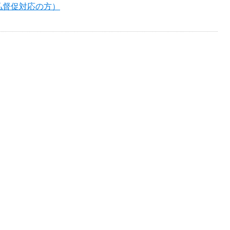
払督促対応の方）